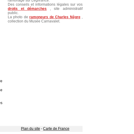
ramonage sur Legifrance.
Des conseils et informations légales sur vos
droits et démarches
, site administratif
public.
La photo de
ramoneurs de Charles Nègre
,
collection du Musée Carnavalet.
re
ne
es
Plan du site
-
Carte de France