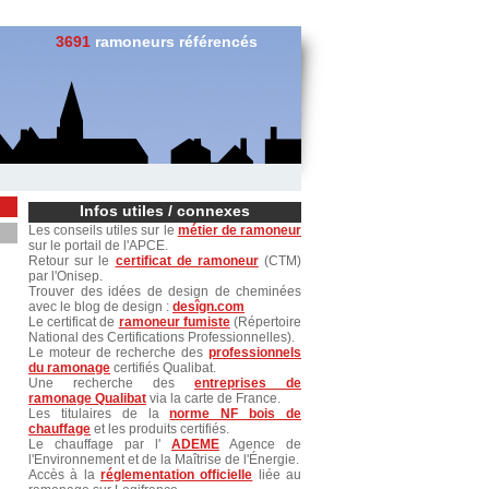
3691
ramoneurs référencés
Infos utiles / connexes
Les conseils utiles sur le
métier de ramoneur
sur le portail de l'APCE.
Retour sur le
certificat de ramoneur
(CTM)
par l'Onisep.
Trouver des idées de design de cheminées
avec le blog de design :
desîgn.com
Le certificat de
ramoneur fumiste
(Répertoire
National des Certifications Professionnelles).
Le moteur de recherche des
professionnels
du ramonage
certifiés Qualibat.
Une recherche des
entreprises de
ramonage Qualibat
via la carte de France.
Les titulaires de la
norme NF bois de
chauffage
et les produits certifiés.
Le chauffage par l'
ADEME
Agence de
l'Environnement et de la Maîtrise de l'Énergie.
Accès à la
réglementation officielle
liée au