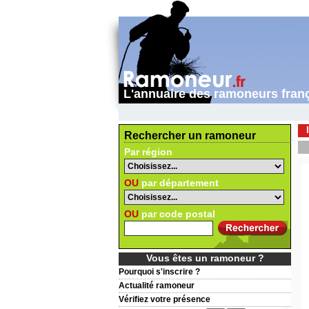
L'annuaire des ramoneurs fran
Rechercher un ramoneur
Par région
OU
par département
OU
par code postal
Vous êtes un ramoneur ?
Pourquoi s'inscrire ?
Actualité ramoneur
Vérifiez votre présence