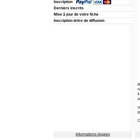
Inscription
Derniers inscrits
Mise à jour de votre fiche
Inscription lettre de diffusion
R
r
I
a
V
g
C
Informations légales